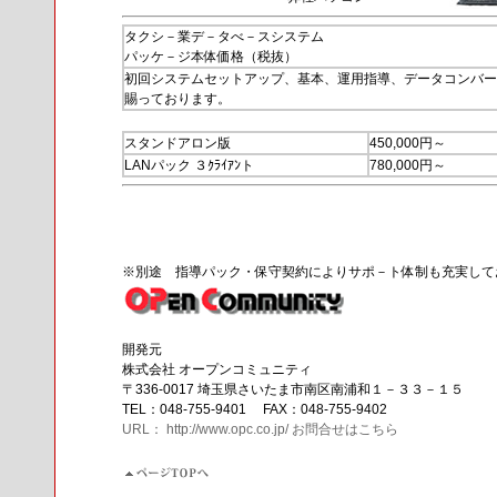
タクシ－業デ－タべ－スシステム
パッケ－ジ本体価格（税抜）
初回システムセットアップ、基本、運用指導、データコンバー
賜っております。
スタンドアロン版
450,000円～
LANパック ３ｸﾗｲｱﾝト
780,000円～
※別途 指導パック・保守契約によりサポ－ト体制も充実して
開発元
株式会社 オープンコミュニティ
〒336-0017 埼玉県さいたま市南区南浦和１－３３－１５
TEL：048-755-9401 FAX：048-755-9402
URL： http://www.opc.co.jp/
お問合せはこちら