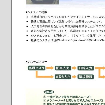
■システムの特徴
●
当社独自のノウハウをいかしたクライアントサ－バシステ
●
経験と実績に基づいて業界に特化した基幹システムです。
●
入力処理の簡素化をはかり業務負担を軽減させたシステム
●
多彩な集計表を用意しました。印刷はＥｘｃｅｌに任せて
●
システムフォロ－も万全です。（ネットワ－ク保守・バ－
●
最新のシステム環境(Windows8.1,Windows10,WindowsSe
■システムフロー